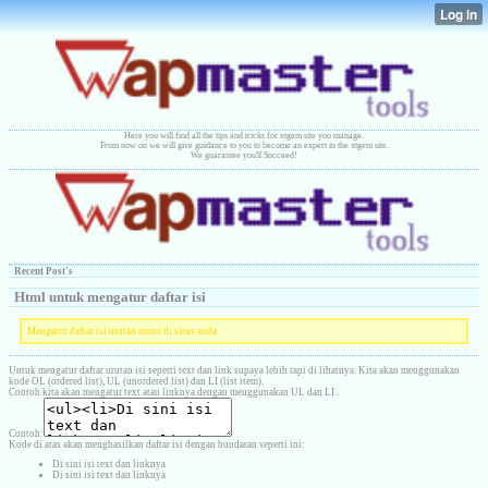
Here you will find all the tips and tricks for xtgem site you manage.
From now on we will give guidance to you to become an expert in the xtgem site.
We guarantee you'll Succeed!
Recent Post's
Html untuk mengatur daftar isi
Mengatur daftar isi urutan menu di situs anda
Untuk mengatur daftar urutan isi seperti text dan link supaya lebih rapi di lihatnya. Kita akan menggunakan
kode OL (ordered list), UL (unordered list) dan LI (list item).
Contoh kita akan mengatur text atau linknya dengan menggunakan UL dan LI .
Contoh:
Kode di atas akan menghasilkan daftar isi dengan bundaran seperti ini:
Di sini isi text dan linknya
Di sini isi text dan linknya