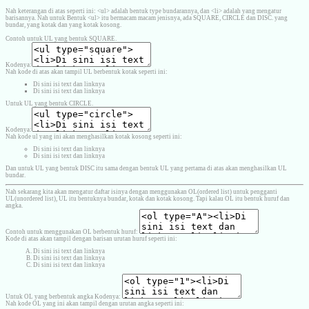
Nah keterangan di atas seperti ini: <ul> adalah bentuk type bundarannya, dan <li> adalah yang mengatur
barisannya. Nah untuk Bentuk <ul> itu bermacam macam jenisnya, ada SQUARE, CIRCLE dan DISC. yang
bundar, yang kotak dan yang kotak kosong.
Contoh untuk UL yang bentuk SQUARE.
Kodenya:
Nah kode di atas akan tampil UL berbentuk kotak seperti ini:
Di sini isi text dan linknya
Di sini isi text dan linknya
Untuk UL yang bentuk CIRCLE.
Kodenya:
Nah kode ul yang ini akan menghasilkan kotak kosong seperti ini:
Di sini isi text dan linknya
Di sini isi text dan linknya
Dan untuk UL yang bentuk DISC itu sama dengan bentuk UL yang pertama di atas akan menghasilkan UL
bundar.
Nah sekarang kita akan mengatur daftar isinya dengan menggunakan OL(ordered list) untuk pengganti
UL(unordered list), UL itu bentuknya bundar, kotak dan kotak kosong. Tapi kalau OL itu bentuk huruf dan
angka.
Contoh untuk menggunakan OL berbentuk huruf:
Kode di atas akan tampil dengan barisan urutan huruf seperti ini:
Di sini isi text dan linknya
Di sini isi text dan linknya
Di sini isi text dan linknya
Untuk OL yang berbentuk angka Kodenya:
Nah kode OL yang ini akan tampil dengan urutan angka seperti ini: