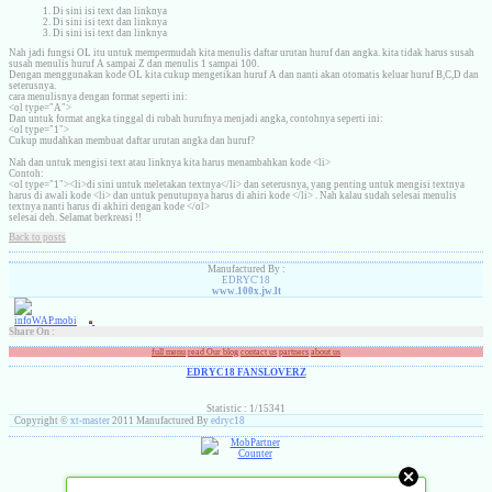
Di sini isi text dan linknya
Di sini isi text dan linknya
Di sini isi text dan linknya
Nah jadi fungsi OL itu untuk mempermudah kita menulis daftar urutan huruf dan angka. kita tidak harus susah
susah menulis huruf A sampai Z dan menulis 1 sampai 100.
Dengan menggunakan kode OL kita cukup mengetikan huruf A dan nanti akan otomatis keluar huruf B,C,D dan
seterusnya.
cara menulisnya dengan format seperti ini:
<ol type="A">
Dan untuk format angka tinggal di rubah hurufnya menjadi angka, contohnya seperti ini:
<ol type="1">
Cukup mudahkan membuat daftar urutan angka dan huruf?
Nah dan untuk mengisi text atau linknya kita harus menambahkan kode <li>
Contoh:
<ol type="1"><li>di sini untuk meletakan textnya</li> dan seterusnya, yang penting untuk mengisi textnya
harus di awali kode <li> dan untuk penutupnya harus di ahiri kode </li> . Nah kalau sudah selesai menulis
textnya nanti harus di akhiri dengan kode </ol>
selesai deh. Selamat berkreasi !!
Back to posts
Manufactured By :
EDRYC'18
www.100x.jw.lt
Share On :
full menu
read Our blog
contact us
partners
about us
EDRYC18 FANSLOVERZ
Statistic : 1/15341
Copyright ©
xt-master
2011 Manufactured By
edryc18