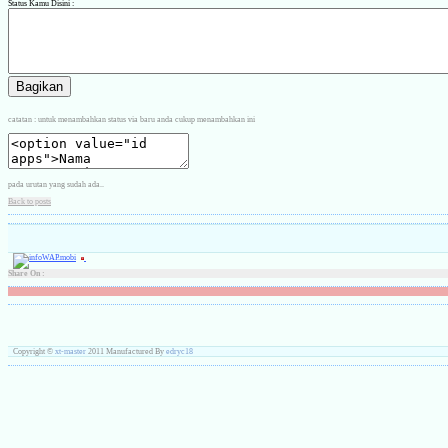
Status Kamu Disini :
catatan : untuk menambahkan status via baru anda cukup menambahkan ini
pada urutan yang sudah ada..
Back to posts
Share On :
Copyright ©
xt-master
2011 Manufactured By
edryc18