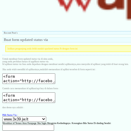
Recent Post's
Buat form updated status via
Jadikan pengunjung anda lebih mudah upadated status fb dengan form ini
Untuk membuat form updated status via di situs anda,
yang anda perlukan hanya id applikasi status via.
Id aplikasi status via bisa anda dapatkan dengan membuat sendiri aplikasinya,atau menyalin id aplikasi yang telah di buat orang lain.
Jika anda telah memiliki id aplikasinya,mulailah memasukan id apliksi tersebut di form seperti ini :
Contoh cara memasukan id aplikasi/api key di dalam form :
dan demo nya adalah :
Pilih Status Via :
Masukkan id Teman Atau Fanspage Jika Ingin Mengirim Kedindingnya. Kosongkan Bila Status Di dinding Sendiri