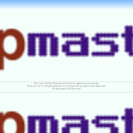
Here you will find all the tips and tricks for xtgem site you manage.
From now on we will give guidance to you to become an expert in the xtgem site.
We guarantee you'll Succeed!