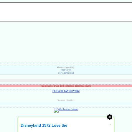
Manufactured By :
EDRYC'18
www.100x.jw.lt
full menu
read Our blog
contact us
partners
about us
EDRYC18 FANSLOVERZ
Statistic : 2/15342
Disneyland 1972 Love the
»